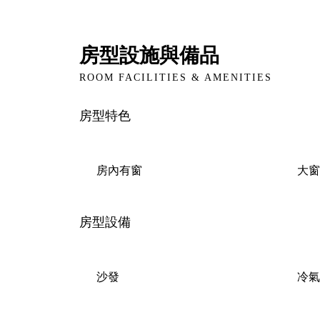
房型設施與備品
ROOM FACILITIES & AMENITIES
房型特色
房內有窗
大窗
房型設備
沙發
冷氣