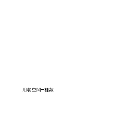
用餐空間—桂苑