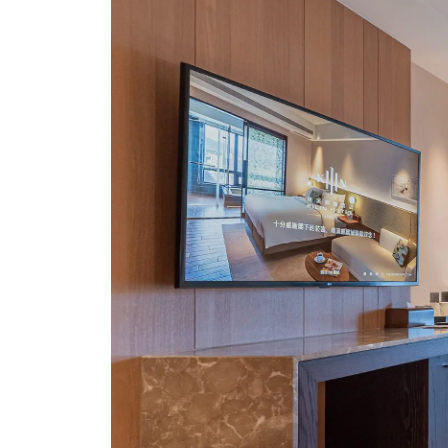
泉瀞雙人套房 DSD
謐境輕奢親子客房 S2
泉瀞親子家庭套房 D2
閣樓家庭客房 CD2K
麒麟天際套房 KSK
無障礙雙人客房 AD