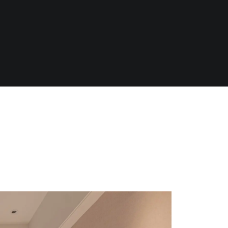
English