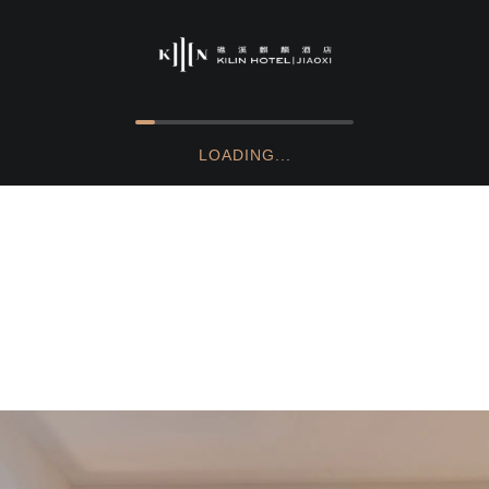
優惠活動
飯店設施
LOADING...
W
K