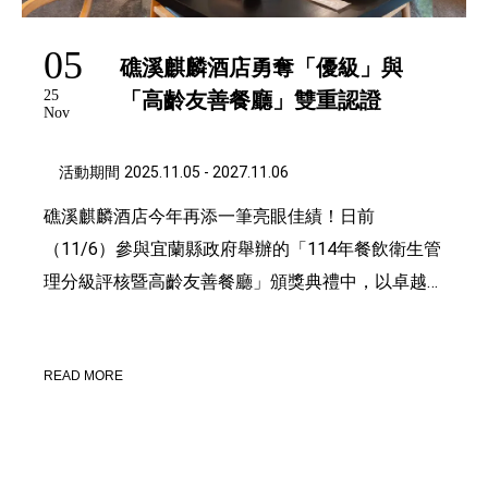
05
礁溪麒麟酒店勇奪「優級」與
25
「高齡友善餐廳」雙重認證
Nov
活動期間
2025.11.05 - 2027.11.06
礁溪麒麟酒店今年再添一筆亮眼佳績！日前
（11/6）參與宜蘭縣政府舉辦的「114年餐飲衛生管
理分級評核暨高齡友善餐廳」頒獎典禮中，以卓越
表現一舉奪得本年度最高等級「優級」認證，同步
摘下「高齡友善餐廳」優秀標章，以出色佳績成為
READ MORE
縣內少數奪得雙獎的傑出代表，實力備受肯定。