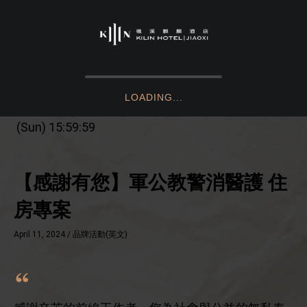
首頁
品牌活動(英文)
房型介紹
LOADING...
房型一覽
優惠活動
活動期間
｜2024.04.11 (Thu) 16:00:00 - 2024.06.30
(Sun) 15:59:59
泉瀞雙人房(無景觀) KNW
飯店設施
謐境雙人客房 SK
【感謝有您】軍公教警消醫護 住
繁體中文
English
垠際景觀雙人客房 GK
房專案
謐境輕奢雙人客房 DK
April 11, 2024 /
品牌活動(英文)
垠際景觀豪華客房 GDK
垠際全瞰景客房 PK
泉瀞雙人套房 DSD