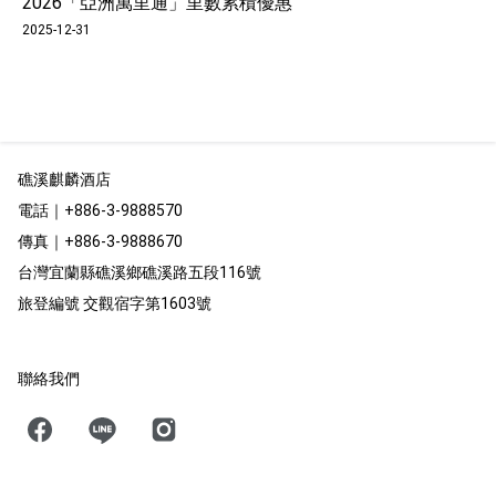
2026「亞洲萬里通」里數累積優惠
雀客國際酒店會員權益調整通知
26 Mar
2025-12-31
活動期間
2026.03.09 - 2026.12.31
感謝您一直以來對本公司的支持與愛護！ 為提供更
優質的服務，我們將於2026年03月09日起正式啟用
礁溪麒麟酒店
全新會員制度。
電話
｜
+886-3-9888570
傳真
｜+886-3-9888670
品牌活動(英文)
台灣宜蘭縣礁溪鄉礁溪路五段116號
READ MORE
旅登編號
交觀宿字第1603號
聯絡我們