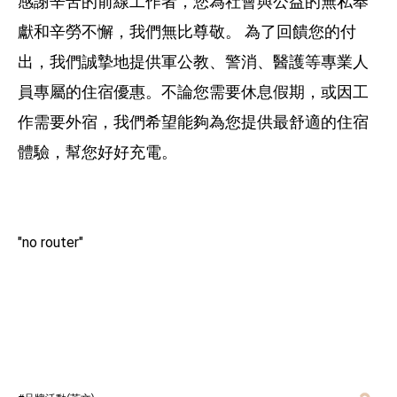
感謝辛苦的前線工作者，您為社會與公益的無私奉
獻和辛勞不懈，我們無比尊敬。 為了回饋您的付
謐境輕奢親子客房 S2D
出，我們誠摯地提供軍公教、警消、醫護等專業人
泉瀞親子家庭套房 D2D
員專屬的住宿優惠。不論您需要休息假期，或因工
閣樓家庭客房 CD2K
作需要外宿，我們希望能夠為您提供最舒適的住宿
麒麟天際套房 KSK
體驗，幫您好好充電。
無障礙雙人客房 AD
"no router"